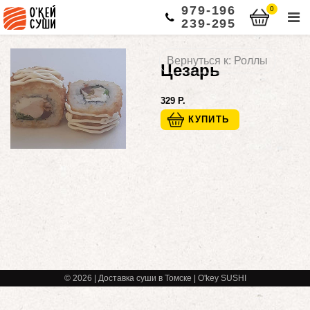
979-196
0
239-295
Вернуться к: Роллы
Цезарь
329 Р.
© 2026 | Доставка суши в Томске | O'key SUSHI