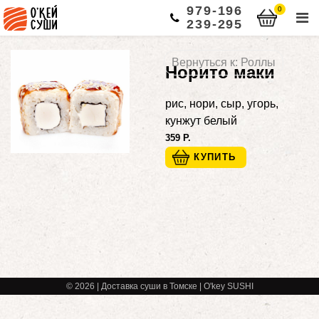
979-196
0
239-295
Вернуться к: Роллы
Норито маки
рис, нори, сыр, угорь,
кунжут белый
359 Р.
© 2026 | Доставка суши в Томске | O'key SUSHI